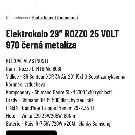
a
j
Průměrné
Neohodnoceno
Podrobnosti hodnocení
í
hodnocení
t
Elektrokolo 29'' ROZZO 25 VOLT
produktu
je
?
970 černá metalíza
0,0
z
5
KLÍČOVÉ VLASTNOSTI
hvězdiček.
Rám - Rozzo E-MTB Alu 6061
HLEDAT
Vidlice - SR Suntour XCR 34 Air 29" 15x110 Boost zamykání na
korunce, vzduchová
Komponenty - Shimano Deore SL-M6000 1x10 rychlostí
D
Brzdy - Shimano BR-MT500 disc, hydraulické
o
Pláště - GoodYear Escape Premim 29x2.35 TT
p
Motor - Vinka E20 36V/205W, 80N.m
o
Baterie - Kais IR-7 36V 720Wh/20Ah, články Samsung
r
u