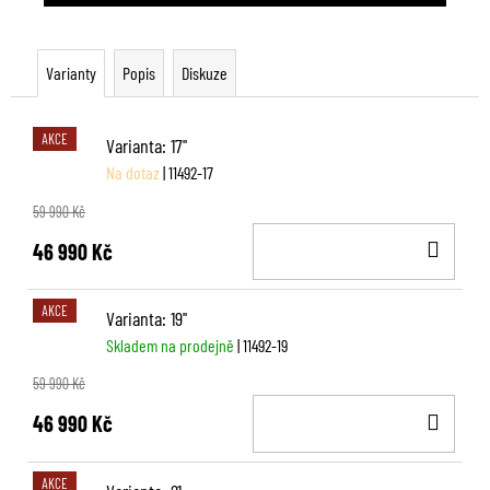
Varianty
Popis
Diskuze
AKCE
Varianta: 17''
Na dotaz
| 11492-17
59 990 Kč
DO
46 990 Kč
KOŠ
AKCE
Varianta: 19''
Skladem na prodejně
| 11492-19
59 990 Kč
DO
46 990 Kč
KOŠ
AKCE