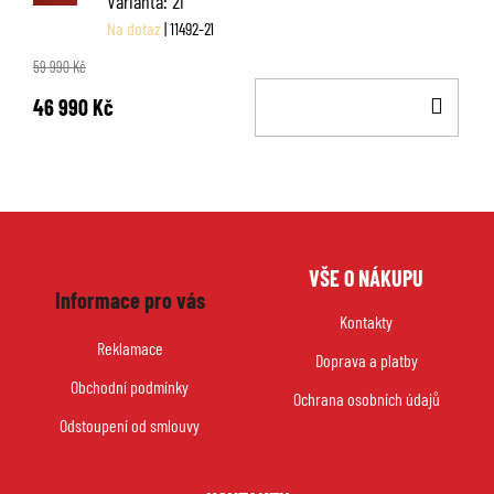
Varianta: 21
Na dotaz
| 11492-21
59 990 Kč
DO
46 990 Kč
KOŠ
Z
VŠE O NÁKUPU
á
Informace pro vás
p
Kontakty
a
Reklamace
Doprava a platby
t
Obchodní podmínky
í
Ochrana osobních údajů
Odstoupení od smlouvy