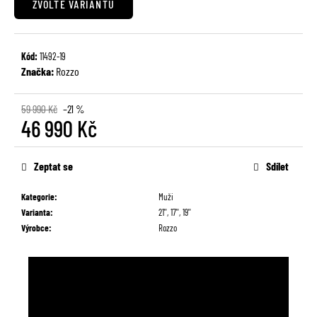
ZVOLTE VARIANTU
č
u
j
e
Kód:
11492-19
m
Značka:
Rozzo
e
59 990 Kč
–21 %
46 990 Kč
Měrná
cena:
Zeptat se
Sdílet
Kategorie
:
Muži
Varianta
:
21'', 17'', 19''
Výrobce
:
Rozzo