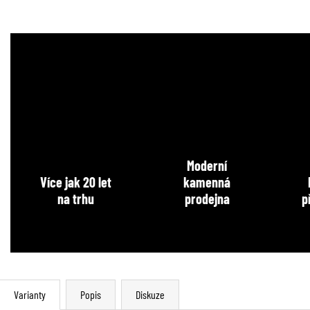
Moderní
Více jak 20 let
kamenná
na trhu
prodejna
p
Varianty
Popis
Diskuze