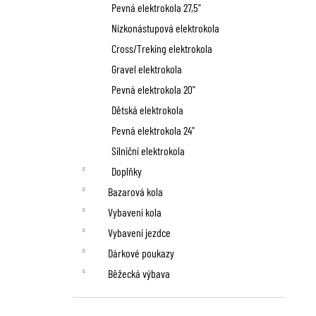
n
Pevná elektrokola 27,5"
í
Nízkonástupová elektrokola
p
Cross/Treking elektrokola
Gravel elektrokola
a
Pevná elektrokola 20"
n
Dětská elektrokola
Pevná elektrokola 24"
e
Silniční elektrokola
l
Doplňky
Bazarová kola
Vybavení kola
Vybavení jezdce
Dárkové poukazy
Běžecká výbava