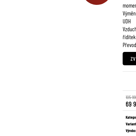
momen
Výměn
UDH
Vzduch
řídítek
Převod
ZV
105 99
69 
Měrná
cena:
Katego
Varian
Výrobc