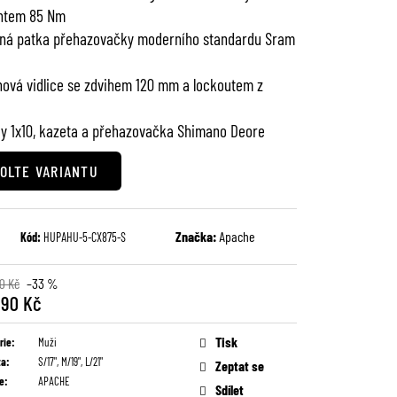
tem 85 Nm
ná patka přehazovačky moderního standardu Sram
ová vidlice se zdvihem 120 mm a lockoutem z
y 1x10, kazeta a přehazovačka Shimano Deore
OLTE VARIANTU
Značka:
Apache
Kód:
HUPAHU-5-CX875-S
0 Kč
–33 %
990 Kč
Tisk
rie
:
Muži
ta
:
S/17", M/19", L/21"
Zeptat se
e
:
APACHE
Sdílet