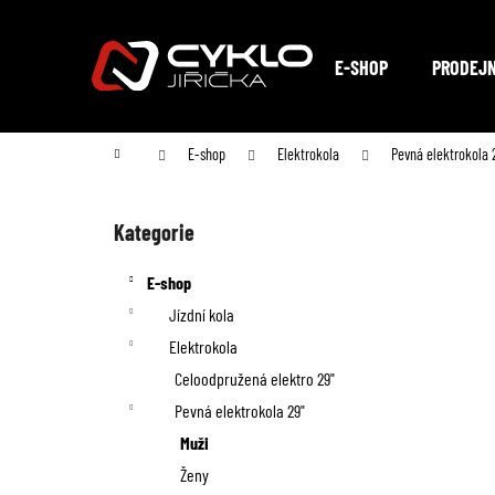
K
Přejít
na
o
Zpět
Zpět
obsah
E-SHOP
PRODEJ
do
do
š
obchodu
obchodu
í
Domů
E-shop
Elektrokola
Pevná elektrokola 
k
P
o
Kategorie
Přeskočit
kategorie
s
E-shop
t
Jízdní kola
Elektrokola
r
Celoodpružená elektro 29"
a
Pevná elektrokola 29"
n
Muži
Ženy