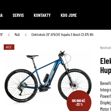
NA
SERVIS
KONTAKTY
KDO JSME
Co potřebujete najít?
29"
Muži
Elektrokolo 29" APACHE Hupahu 5 Bosch CX 875 Wh
Průměr
AKCE
Neohod
hodnoc
HLEDAT
produkt
Ele
je
Hup
0,0
z
Doporučujeme
5
Benefi
hvězdič
Integr
Power
105 990 KČ
Disple
–33 %
Motor 