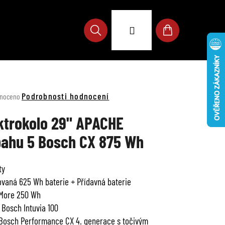
Přihlášení
Hledat
Nákupní
košík
né
Podrobnosti hodnocení
noceno
ení
u
ktrokolo 29" APACHE
ahu 5 Bosch CX 875 Wh
ty
ek.
ovaná 625 Wh baterie + Přídavná baterie
More 250 Wh
j Bosch Intuvia 100
Bosch Performance CX 4. generace s točivým