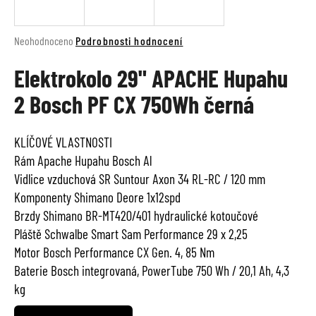
a
j
Průměrné
Neohodnoceno
Podrobnosti hodnocení
í
hodnocení
t
Elektrokolo 29" APACHE Hupahu
produktu
je
?
2 Bosch PF CX 750Wh černá
0,0
z
5
KLÍČOVÉ VLASTNOSTI
hvězdiček.
Rám Apache Hupahu Bosch Al
HLEDAT
Vidlice vzduchová SR Suntour Axon 34 RL-RC / 120 mm
Komponenty Shimano Deore 1x12spd
Brzdy Shimano BR-MT420/401 hydraulické kotoučové
D
Pláště Schwalbe Smart Sam Performance 29 x 2,25
o
Motor Bosch Performance CX Gen. 4, 85 Nm
p
Baterie Bosch integrovaná, PowerTube 750 Wh / 20,1 Ah, 4,3
o
kg
r
u