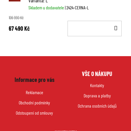
Varianta: L
Skladem u dodavatele
| 2424-CERNA-L
106 990 Kč
DO
67 490 Kč
KOŠ
Z
VŠE O NÁKUPU
á
Informace pro vás
p
Kontakty
a
Reklamace
Doprava a platby
t
Obchodní podmínky
í
Ochrana osobních údajů
Odstoupení od smlouvy