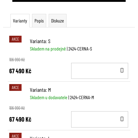
Varianty
Popis
Diskuze
AKCE
Varianta: S
Skladem na prodejně
| 2424-CERNA-S
106 990 Kč
DO
67 490 Kč
KOŠ
AKCE
Varianta: M
Skladem u dodavatele
| 2424-CERNA-M
106 990 Kč
DO
67 490 Kč
KOŠ
AKCE