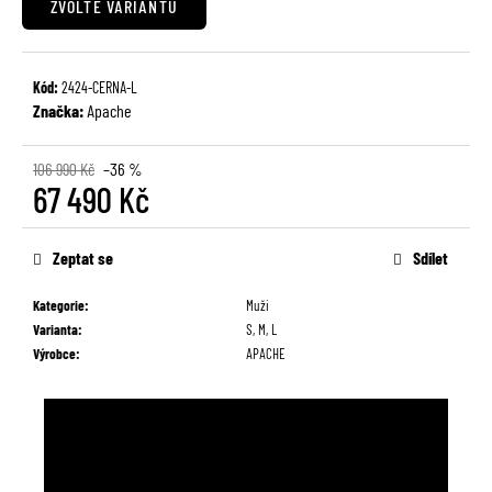
ZVOLTE VARIANTU
č
u
j
e
Kód:
2424-CERNA-L
m
Značka:
Apache
e
106 990 Kč
–36 %
67 490 Kč
Měrná
cena:
Zeptat se
Sdílet
Kategorie
:
Muži
Varianta
:
S, M, L
Výrobce
:
APACHE