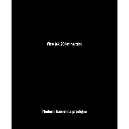
č
u
j
e
m
e
Více jak 20 let na trhu
Moderní kamenná prodejna