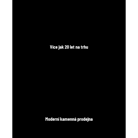
č
u
j
e
m
e
Více jak 20 let na trhu
Moderní kamenná prodejna