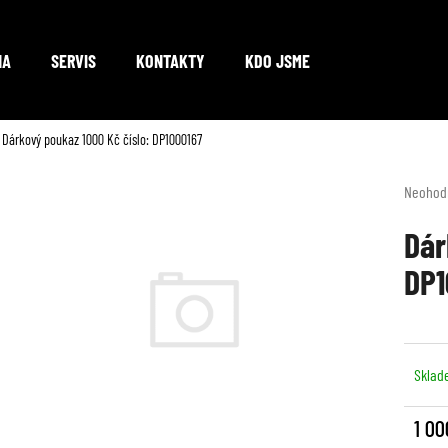
NA
SERVIS
KONTAKTY
KDO JSME
Co potřebujete najít?
Dárkový poukaz 1000 Kč číslo: DP1000167
Průměr
Neohod
hodnoc
HLEDAT
produkt
Dár
je
DP1
0,0
z
Doporučujeme
5
hvězdič
Sklad
1 00