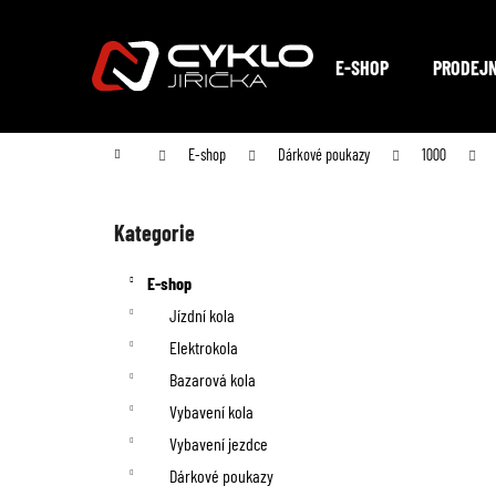
K
Přejít
na
o
Zpět
Zpět
obsah
E-SHOP
PRODEJ
do
do
š
obchodu
obchodu
í
Domů
E-shop
Dárkové poukazy
1000
k
P
o
Kategorie
Přeskočit
kategorie
s
E-shop
t
Jízdní kola
Elektrokola
r
Bazarová kola
a
Vybavení kola
n
Vybavení jezdce
Dárkové poukazy