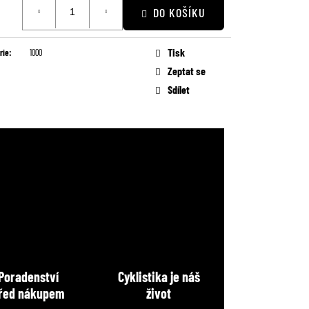
DO KOŠÍKU
Tisk
rie
:
1000
Zeptat se
Sdílet
Poradenství
Cyklistika je náš
řed nákupem
život