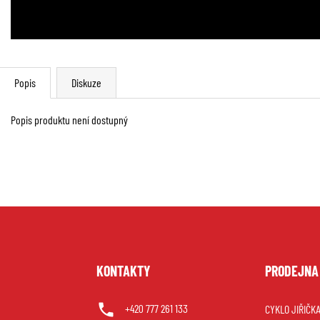
Popis
Diskuze
Popis produktu není dostupný
U
KONTAKTY
PRODEJNA
+420 777 261 133
CYKLO JIŘIČKA 