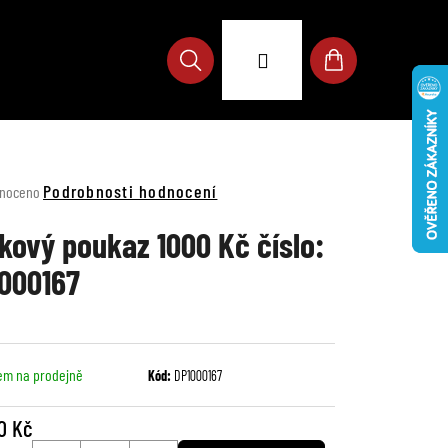
Přihlášení
Hledat
Nákupní
košík
né
Podrobnosti hodnocení
noceno
ení
u
kový poukaz 1000 Kč číslo:
000167
ek.
em na prodejně
Kód:
DP1000167
0 Kč