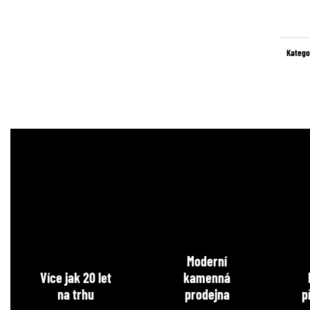
Měrná
cena:
Katego
Moderní
Více jak 20 let
kamenná
na trhu
prodejna
p