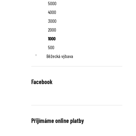
n
5000
í
4000
p
3000
2000
a
1000
n
500
Běžecká výbava
e
l
Facebook
Přijímáme online platby