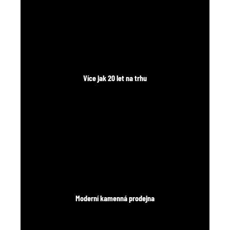
č
u
j
e
m
e
Více jak 20 let na trhu
Moderní kamenná prodejna