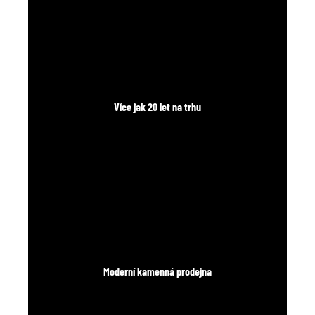
č
u
j
e
m
e
Více jak 20 let na trhu
Moderní kamenná prodejna