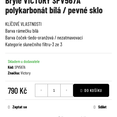
Brýle VICTORY SPV567A
je
a
polykarbonát bílá / pevné sklo
0,0
j
z
í
5
KLÍČOVÉ VLASTNOSTI
t
hvězdiček.
Barva rámečku bílá
?
Barva čoček-šedo-oranžová / nezatmavovací
Kategorie slunečního filtru-3 ze 3
Skladem u dodavatele
HLEDAT
Kód:
SPV567A
Značka:
Victory
D
790 Kč
o
DO KOŠÍKU
p
Měrná
o
cena:
Zeptat se
Sdílet
r
u