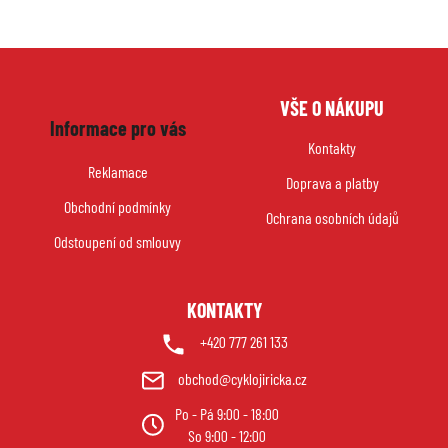
Z
VŠE O NÁKUPU
á
Informace pro vás
p
Kontakty
a
Reklamace
Doprava a platby
t
Obchodní podmínky
í
Ochrana osobních údajů
Odstoupení od smlouvy
KONTAKTY
+420 777 261 133
obchod@cyklojiricka.cz
Po - Pá 9:00 - 18:00
So 9:00 - 12:00