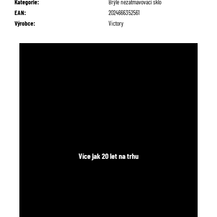
Kategorie
:
Brýle nezatmavovací sklo
č
EAN
:
2024666352561
u
Výrobce
:
Victory
j
e
m
e
Více jak 20 let na trhu