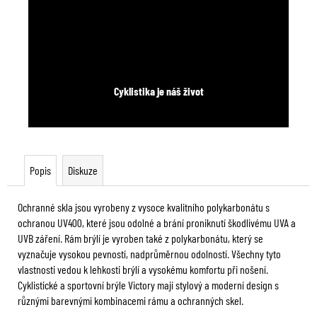
Cyklistika je náš život
Popis
Diskuze
Ochranné skla jsou vyrobeny z vysoce kvalitního polykarbonátu s
ochranou UV400, které jsou odolné a brání proniknutí škodlivému UVA a
UVB záření. Rám brýlí je vyroben také z polykarbonátu, který se
vyznačuje vysokou pevností, nadprůměrnou odolností. Všechny tyto
vlastnosti vedou k lehkosti brýlí a vysokému komfortu při nošení.
Cyklistické a sportovní brýle Victory mají stylový a moderní design s
různými barevnými kombinacemi rámu a ochranných skel.