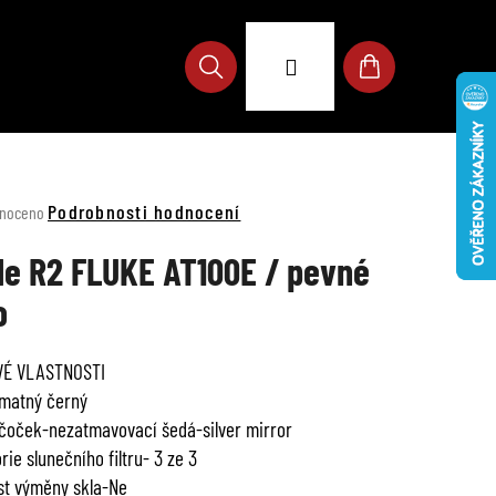
Přihlášení
Hledat
Nákupní
košík
né
Podrobnosti hodnocení
noceno
ení
u
le R2 FLUKE AT100E / pevné
o
VÉ VLASTNOSTI
ek.
matný černý
čoček-nezatmavovací šedá-silver mirror
rie slunečního filtru- 3 ze 3
t výměny skla-Ne