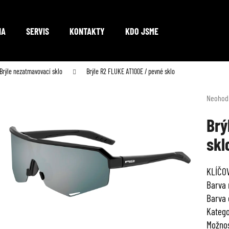
NA
SERVIS
KONTAKTY
KDO JSME
Co potřebujete najít?
Brýle nezatmavovací sklo
Brýle R2 FLUKE AT100E / pevné sklo
Průměr
Neohod
hodnoc
HLEDAT
produkt
Brý
je
skl
0,0
z
Doporučujeme
5
KLÍČO
hvězdič
Barva 
Barva 
Katego
Možnos