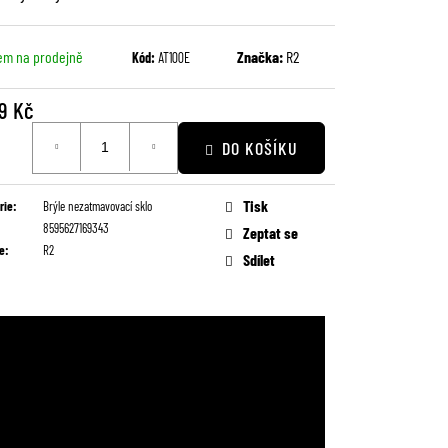
em na prodejně
Značka:
R2
Kód:
AT100E
9 Kč
DO KOŠÍKU
Tisk
rie
:
Brýle nezatmavovací sklo
8595627169343
Zeptat se
e
:
R2
Sdílet