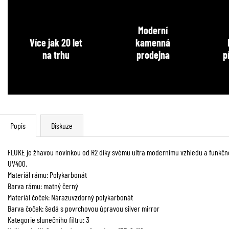
Moderní
Více jak 20 let
kamenná
na trhu
prodejna
p
Popis
Diskuze
FLUKE je žhavou novinkou od R2 díky svému ultra modernímu vzhledu a funkčnos
UV400.
Materiál rámu: Polykarbonát
Barva rámu: matný černý
Materiál čoček: Nárazuvzdorný polykarbonát
Barva čoček: šedá s povrchovou úpravou silver mirror
Kategorie slunečního filtru: 3