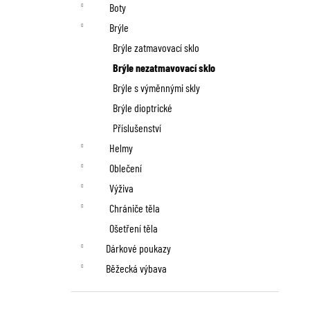
n
Boty
í
Brýle
p
Brýle zatmavovací sklo
Brýle nezatmavovací sklo
a
Brýle s výměnnými skly
n
Brýle dioptrické
Příslušenství
e
Helmy
l
Oblečení
Výživa
Chrániče těla
Ošetření těla
Dárkové poukazy
Běžecká výbava