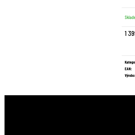
Sklad
1 39
Měrná
cena:
Katego
EAN
:
Výrobc