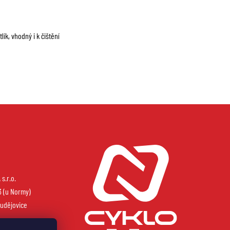
k, vhodný i k čištění
s.r.o.
3 (u Normy)
udějovice