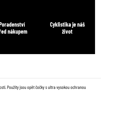
Poradenství
Cyklistika je náš
řed nákupem
život
ti. Použity jsou opět čočky s ultra vysokou ochranou