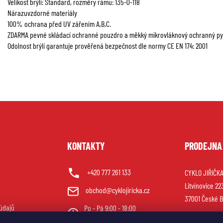
Velikost brýlí: Standard, rozměry rámu: 135-0-118
Nárazuvzdorné materiály
100% ochrana před UV zářením A,B,C.
ZDARMA pevné skládací ochranné pouzdro a měkký mikrovláknový ochranný pytlí
Odolnost brýlí garantuje prověřená bezpečnost dle normy CE EN 174: 2001
U
KONTAKTY
PRODEJNA
+420 777 261 133
CYKLO JIŘIČKA 
Litvínovice 22
obchod@cyklojiricka.cz
37001 České B
údajů
Po - Pá 9:00 - 18:00
So 9:00 - 12:00