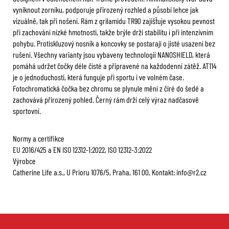
vyniknout zorníku, podporuje přirozený rozhled a působí lehce jak
vizuálně, tak při nošení. Rám z grilamidu TR90 zajišťuje vysokou pevnost
při zachování nízké hmotnosti, takže brýle drží stabilitu i při intenzivním
pohybu. Protiskluzový nosník a koncovky se postarají o jisté usazení bez
rušení. Všechny varianty jsou vybaveny technologií NANOSHIELD, která
pomáhá udržet čočky déle čisté a připravené na každodenní zátěž. AT114
je o jednoduchosti, která funguje při sportu i ve volném čase.
Fotochromatická čočka bez chromu se plynule mění z čiré do šedé a
zachovává přirozený pohled. Černý rám drží celý výraz nadčasově
sportovní.
Normy a certifikce
EU 2016/425 a EN ISO 12312-1:2022, ISO 12312-3:2022
Výrobce
Catherine Life a.s., U Prioru 1076/5, Praha, 161 00, Kontakt:
info@r2.cz