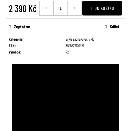
č
2 390 Kč
DO KOŠÍKU
u
j
Měrná
e
cena:
Zeptat se
Sdílet
m
e
Kategorie
:
Brýle zatmavovací sklo
EAN
:
8595627120351
Výrobce
:
R2