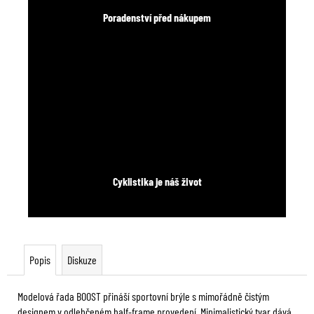
Poradenství před nákupem
Cyklistika je náš život
Popis
Diskuze
Modelová řada BOOST přináší sportovní brýle s mimořádně čistým
designem v odlehčeném half-frame provedení. Minimalistický tvar dává