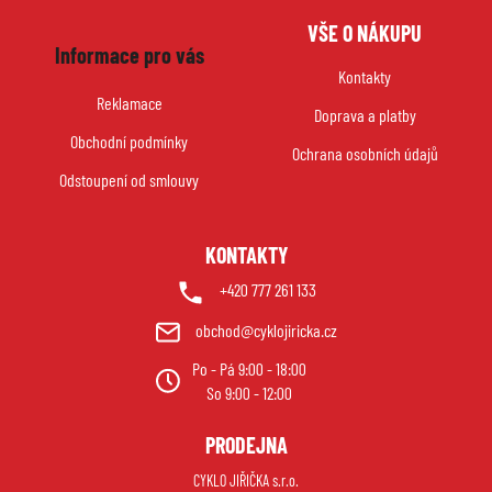
Z
VŠE O NÁKUPU
á
Informace pro vás
p
Kontakty
a
Reklamace
Doprava a platby
t
Obchodní podmínky
í
Ochrana osobních údajů
Odstoupení od smlouvy
KONTAKTY
+420 777 261 133
obchod@cyklojiricka.cz
Po - Pá 9:00 - 18:00
So 9:00 - 12:00
PRODEJNA
CYKLO JIŘIČKA s.r.o.