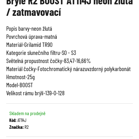
Brýle R2 BOOST AT114J neon žlutá
je
a
/ zatmavovací
0,0
j
z
í
5
Popis barvy-neon žlutá
t
hvězdiček.
Povrchová úprava-matná
?
Materiál-Grilamid TR90
Kategorie slunečního filtru-S0 - S3
Světelná propustnost čočky-83,47-16,66%
Materiál čočky-Fotochromatický nárazuvzdorný polykarbonát
HLEDAT
Hmotnost-25g
Model-BOOST
Velikost rámu brýlí-139-0-128
D
o
Skladem na prodejně
p
Kód:
AT114J
o
Značka:
R2
r
u