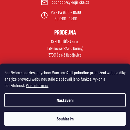
obchod@cyklojiricka.cz
Po - Pá 9:00 - 18:00
So 9:00 - 12:00
PRODEJNA
CYKLO JIŘIČKA s.r.o.
Litvínovice 223 (u Normy)
37001 České Budějovice
Používáme cookies, abychom Vám umožnili pohodlné prohlížení webu a díky
analýze provozu webu neustále zlepšovali jeho funkce, výkon a
použitelnost.
Více informací
Nastavení
Vytvořil Shoptet
Souhlasím
Copyright 2026
My e-shop
. Všechna práva vyhrazena.