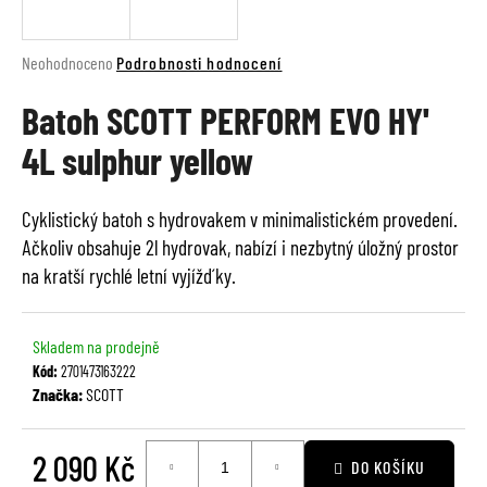
a
j
Průměrné
Neohodnoceno
Podrobnosti hodnocení
í
hodnocení
t
Batoh SCOTT PERFORM EVO HY'
produktu
je
?
4L sulphur yellow
0,0
z
5
Cyklistický batoh s hydrovakem v minimalistickém provedení.
hvězdiček.
Ačkoliv obsahuje 2l hydrovak, nabízí i nezbytný úložný prostor
HLEDAT
na kratší rychlé letní vyjížďky.
Skladem na prodejně
D
Kód:
2701473163222
o
Značka:
SCOTT
p
o
r
2 090 Kč
DO KOŠÍKU
u