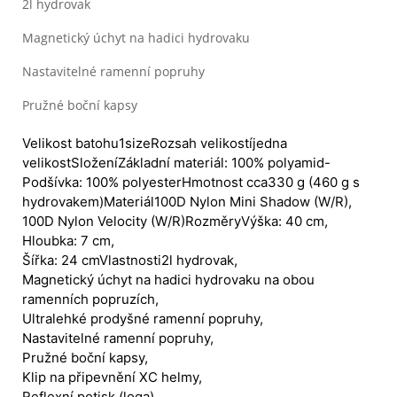
2l hydrovak
Magnetický úchyt na hadici hydrovaku
Nastavitelné ramenní popruhy
Pružné boční kapsy
Velikost batohu
1size
Rozsah velikostí
jedna
velikost
Složení
Základní materiál: 100% polyamid-
Podšívka: 100% polyester
Hmotnost cca
330 g (460 g s
hydrovakem)
Materiál
100D Nylon Mini Shadow (W/R),
100D Nylon Velocity (W/R)
Rozměry
Výška: 40 cm,
Hloubka: 7 cm,
Šířka: 24 cm
Vlastnosti
2l hydrovak,
Magnetický úchyt na hadici hydrovaku na obou
ramenních popruzích,
Ultralehké prodyšné ramenní popruhy,
Nastavitelné ramenní popruhy,
Pružné boční kapsy,
Klip na připevnění XC helmy,
Reflexní potisk (loga),