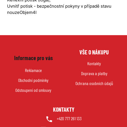
Uvnitř potisk - bezpečnostní pokyny v případě stavu
nouze
Objem
4I
Z
VŠE O NÁKUPU
á
Informace pro vás
p
Kontakty
a
Reklamace
Doprava a platby
t
Obchodní podmínky
í
Ochrana osobních údajů
Odstoupení od smlouvy
KONTAKTY
+420 777 261 133