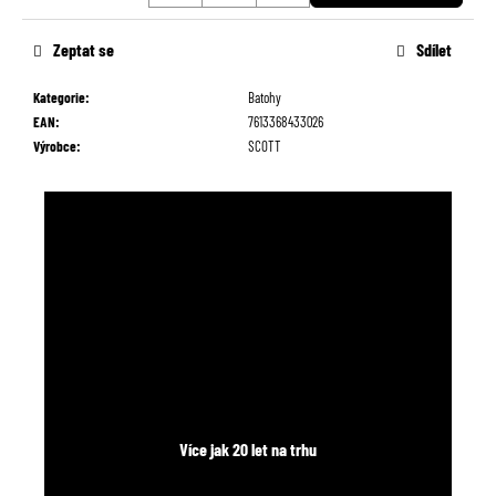
č
Měrná
u
cena:
Zeptat se
Sdílet
j
e
Kategorie
:
Batohy
m
EAN
:
7613368433026
e
Výrobce
:
SCOTT
Více jak 20 let na trhu